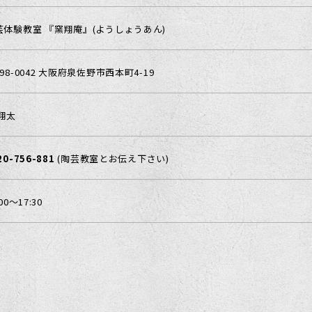
芸体験教室 『窯翔庵』(ようしょうあん)
98-0042 大阪府泉佐野市西本町4-19
 翔太
20-756-881
(陶芸教室とお伝え下さい)
:00～17:30