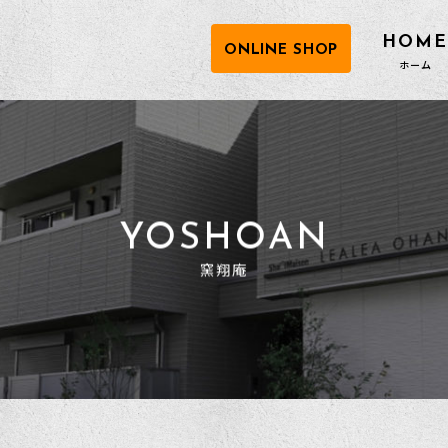
HOME
ONLINE SHOP
YOSHOAN
窯翔庵