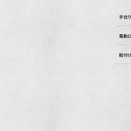
手捻り
電動ロ
絵付け